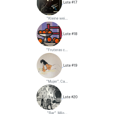
Lote #17
"Kleine wei...
Lote #18
"Fruteras c...
Lote #19
"Mujer", Ca...
Lote #20
"Bar", Milo...