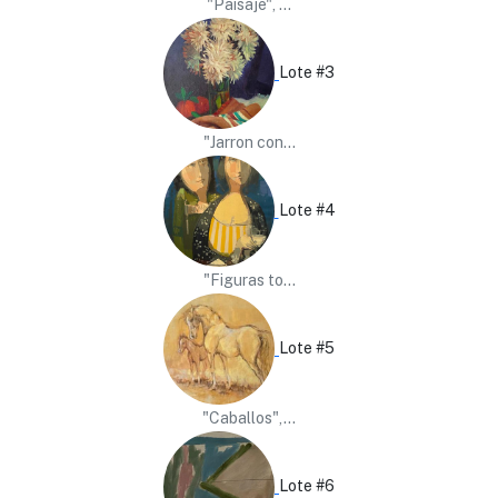
"Paisaje", ...
Lote #3
"Jarron con...
Lote #4
"Figuras to...
Lote #5
"Caballos",...
Lote #6